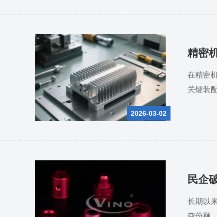
精密
在精密
关键装
2026-03-02
民企
长期以
夺份额